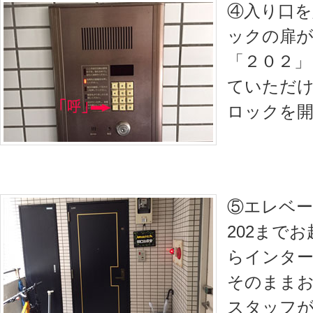
④入り口を
ックの扉
「２０２」
ていただ
ロックを
⑤エレベー
202まで
らインタ
そのまま
スタッフ