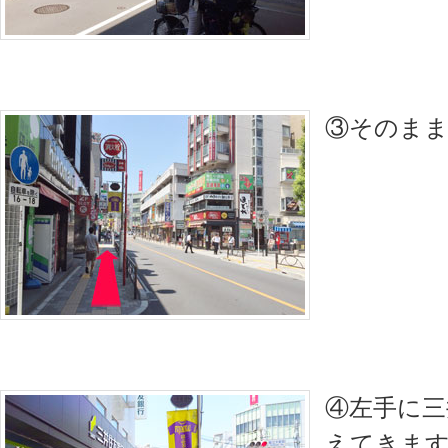
③そのま
④左手に三
えてきま