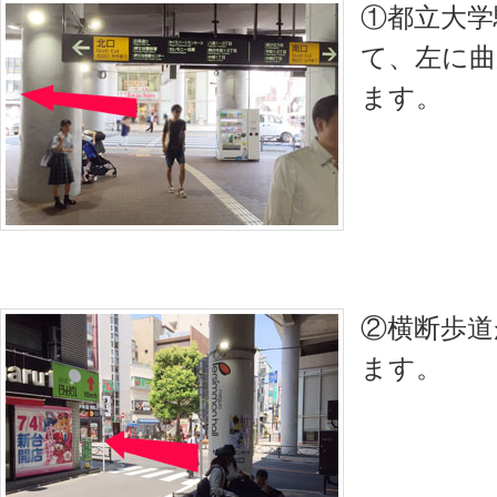
①都立大学
て、左に曲
ます。
②横断歩道
ます。