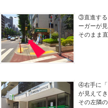
③直進する
ーガーが
そのまま
④右手に「
が見えて
その左隣